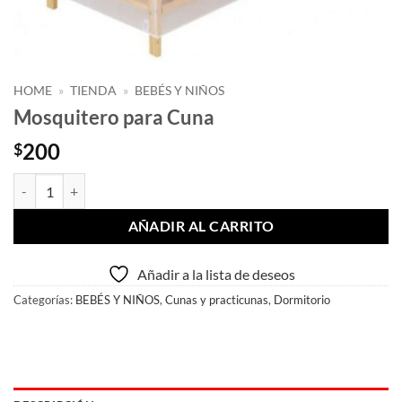
HOME
»
TIENDA
»
BEBÉS Y NIÑOS
Mosquitero para Cuna
200
$
Mosquitero para Cuna cantidad
AÑADIR AL CARRITO
Añadir a la lista de deseos
Categorías:
BEBÉS Y NIÑOS
,
Cunas y practicunas
,
Dormitorio