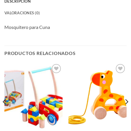
DESCRIPCIÓN
VALORACIONES (0)
Mosquitero para Cuna
PRODUCTOS RELACIONADOS
Añadir
Añadir
a la
a la
lista de
lista de
deseos
deseos