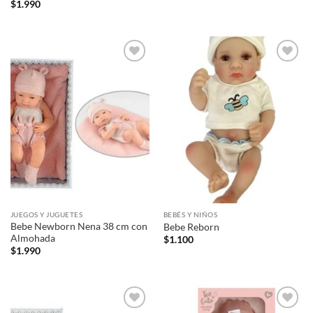
$
1.990
Añadir
Añadir
a la
a la
lista de
lista de
deseos
deseos
JUEGOS Y JUGUETES
BEBÉS Y NIÑOS
Bebe Newborn Nena 38 cm con
Bebe Reborn
Almohada
$
1.100
$
1.990