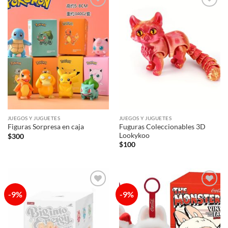
Añadir
Añadir
a la
a la
lista de
lista de
deseos
deseos
JUEGOS Y JUGUETES
JUEGOS Y JUGUETES
Fuguras Coleccionables 3D
Figuras Sorpresa en caja
Lookykoo
$
300
$
100
-9%
-9%
Añadir
Añadir
a la
a la
lista de
lista de
deseos
deseos