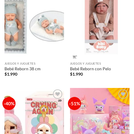
Añadir
Añadir
a la
a la
lista de
lista de
deseos
deseos
JUEGOS Y JUGUETES
JUEGOS Y JUGUETES
Bebé Reborn 38 cm
Bebé Reborn con Pelo
$
1.990
$
1.990
-40%
-51%
Añadir
Añadir
a la
a la
lista de
lista de
deseos
deseos