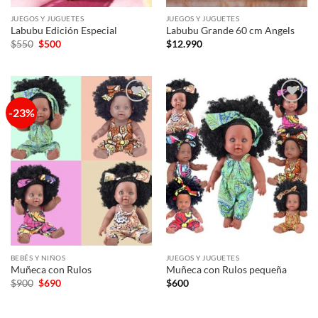
JUEGOS Y JUGUETES
JUEGOS Y JUGUETES
Labubu Edición Especial
Labubu Grande 60 cm Angels
El
El
$
550
$
500
$
12.990
precio
precio
original
actual
era:
es:
$550.
$500.
-23%
Añadir
Añadir
a la
a la
lista de
lista de
deseos
deseos
BEBÉS Y NIÑOS
JUEGOS Y JUGUETES
Muñeca con Rulos
Muñeca con Rulos pequeña
El
El
$
900
$
690
$
600
precio
precio
original
actual
era:
es: