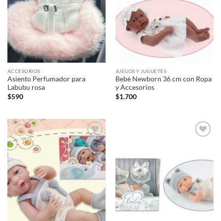
ACCESORIOS
JUEGOS Y JUGUETES
Asiento Perfumador para
Bebé Newborn 36 cm con Ropa
Labubu rosa
y Accesorios
$
590
$
1.700
Añadir
Añadir
a la
a la
lista de
lista de
deseos
deseos