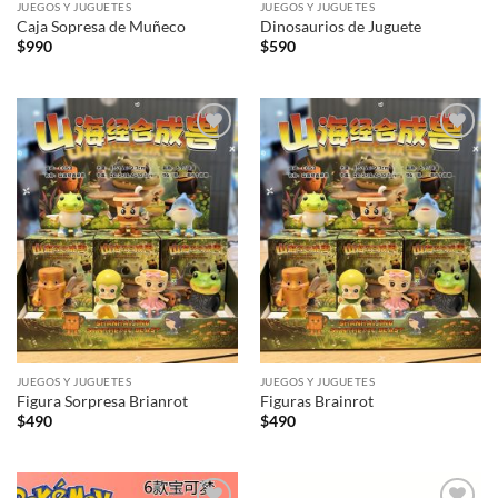
JUEGOS Y JUGUETES
JUEGOS Y JUGUETES
Caja Sopresa de Muñeco
Dinosaurios de Juguete
$
990
$
590
Añadir
Añadir
a la
a la
lista de
lista de
deseos
deseos
JUEGOS Y JUGUETES
JUEGOS Y JUGUETES
Figura Sorpresa Brianrot
Figuras Brainrot
$
490
$
490