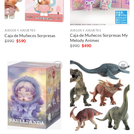
JUEGOS Y JUGUETES
JUEGOS Y JUGUETES
Caja de Muñecos Sorpresas My
Caja de Muñecos Sorpresas
Melody Animes
El
El
$
990
$
590
precio
precio
El
El
$
990
$
490
original
actual
precio
precio
era:
es:
original
actual
$990.
$590.
era:
es:
$990.
$490.
Añadir
Añadir
a la
a la
lista de
lista de
deseos
deseos