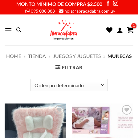
Saltar
MONTO MÍNIMO DE COMPRA $2.500
al
095 088 888
hola@abracadabra.com.uy
contenido
HOME
»
TIENDA
»
JUEGOS Y JUGUETES
»
MUÑECAS
FILTRAR
Añadir
Añadir
a la
a la
lista de
lista de
deseos
deseos