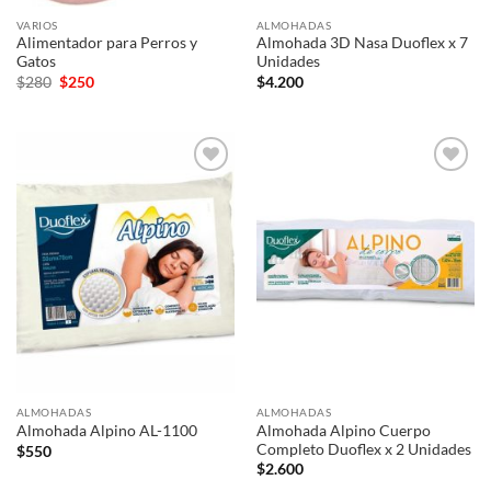
VARIOS
ALMOHADAS
Alimentador para Perros y
Almohada 3D Nasa Duoflex x 7
Gatos
Unidades
El
El
$
280
$
250
$
4.200
precio
precio
original
actual
era:
es:
$280.
$250.
Añadir
Añadir
a la
a la
lista de
lista de
deseos
deseos
ALMOHADAS
ALMOHADAS
Almohada Alpino Cuerpo
Almohada Alpino AL-1100
Completo Duoflex x 2 Unidades
$
550
$
2.600