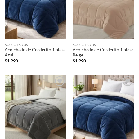
ACOLCHADOS
ACOLCHADOS
Acolchado de Corderito 1 plaza
Acolchado de Corderito 1 plaza
Azul
Beige
$
1.990
$
1.990
Añadir
Añadir
a la
a la
lista de
lista de
deseos
deseos