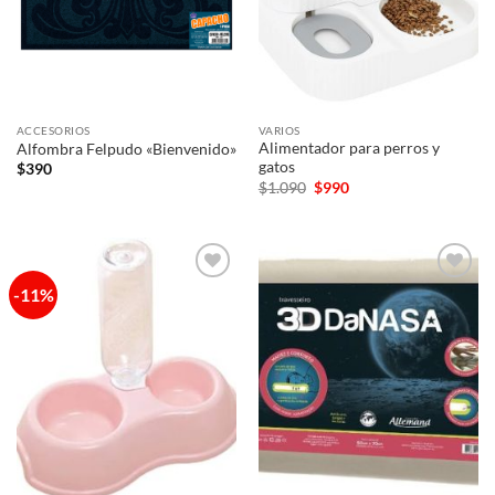
ACCESORIOS
VARIOS
Alimentador para perros y
Alfombra Felpudo «Bienvenido»
gatos
$
390
El
El
$
1.090
$
990
precio
precio
original
actual
era:
es:
$1.090.
$990.
-11%
Añadir
Añadir
a la
a la
lista de
lista de
deseos
deseos