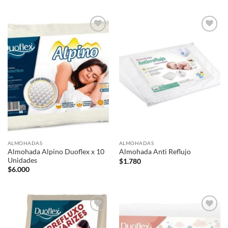
Añadir
Añadir
a la
a la
lista de
lista de
deseos
deseos
ALMOHADAS
ALMOHADAS
Almohada Alpino Duoflex x 10
Almohada Anti Reflujo
Unidades
$
1.780
$
6.000
Añadir
Añadir
a la
a la