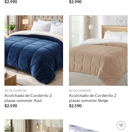
$
2.990
$
2.990
Añadir
Añadir
a la
a la
lista de
lista de
deseos
deseos
ACOLCHADOS
ACOLCHADOS
Acolchado de Corderito 2
Acolchado de Corderito 2
plazas sommier Azul
plazas sommier Beige
$
2.590
$
2.590