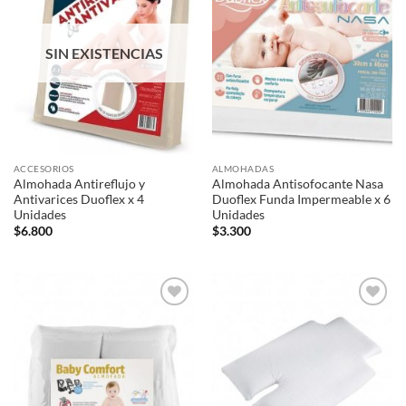
lista de
lista de
deseos
deseos
SIN EXISTENCIAS
ACCESORIOS
ALMOHADAS
Almohada Antireflujo y
Almohada Antisofocante Nasa
Antivarices Duoflex x 4
Duoflex Funda Impermeable x 6
Unidades
Unidades
$
6.800
$
3.300
Añadir
Añadir
a la
a la
lista de
lista de
deseos
deseos