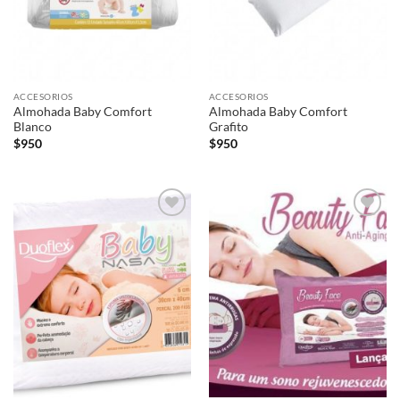
ACCESORIOS
ACCESORIOS
Almohada Baby Comfort
Almohada Baby Comfort
Blanco
Grafito
$
950
$
950
Añadir
Añadir
a la
a la
lista de
lista de
deseos
deseos