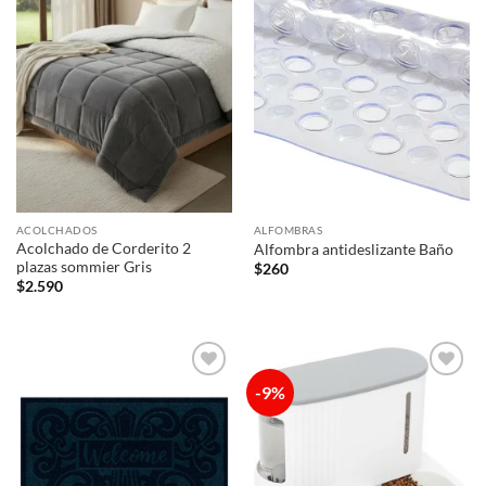
Añadir
Añadir
a la
a la
lista de
lista de
deseos
deseos
ACOLCHADOS
ALFOMBRAS
Acolchado de Corderito 2
Alfombra antideslizante Baño
plazas sommier Gris
$
260
$
2.590
-9%
Añadir
Añadir
a la
a la
lista de
lista de
deseos
deseos