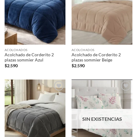
ACOLCHADOS
ACOLCHADOS
Acolchado de Corderito 2
Acolchado de Corderito 2
plazas sommier Azul
plazas sommier Beige
$
2.590
$
2.590
Añadir
Añadir
a la
a la
lista de
lista de
deseos
deseos
SIN EXISTENCIAS