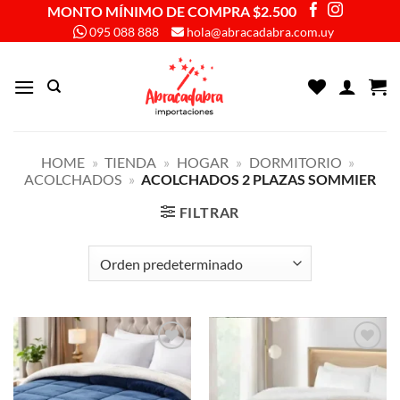
Saltar
MONTO MÍNIMO DE COMPRA $2.500
al
095 088 888
hola@abracadabra.com.uy
contenido
HOME
»
TIENDA
»
HOGAR
»
DORMITORIO
»
ACOLCHADOS
»
ACOLCHADOS 2 PLAZAS SOMMIER
FILTRAR
Añadir
Añadir
a la
a la
lista de
lista de
deseos
deseos