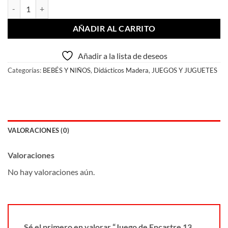
Juego de Encastre 13 Piezas cantidad
AÑADIR AL CARRITO
Añadir a la lista de deseos
Categorías:
BEBÉS Y NIÑOS
,
Didácticos Madera
,
JUEGOS Y JUGUETES
VALORACIONES (0)
Valoraciones
No hay valoraciones aún.
Sé el primero en valorar “Juego de Encastre 13