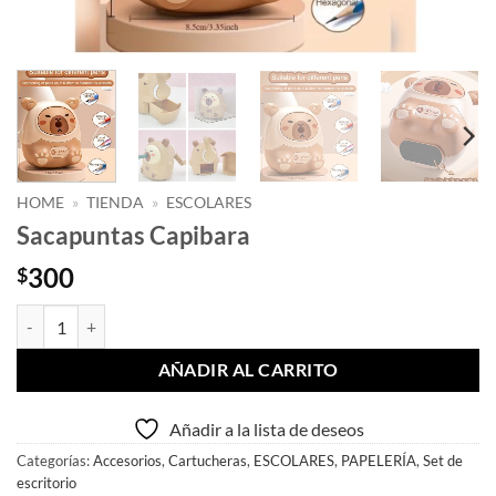
HOME
»
TIENDA
»
ESCOLARES
Sacapuntas Capibara
300
$
Sacapuntas Capibara cantidad
AÑADIR AL CARRITO
Añadir a la lista de deseos
Categorías:
Accesorios
,
Cartucheras
,
ESCOLARES
,
PAPELERÍA
,
Set de
escritorio