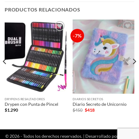
PRODUCTOS RELACIONADOS
-7%
Añadir
Añadir
a la
a la
lista de
lista de
deseos
deseos
DRYPENS RESALTADORES
DIARIOS SECRETOS
Drypen con Punta de Pincel
Diario Secreto de Unicornio
El
El
$
1.290
$
450
$
418
precio
precio
original
actual
era:
es:
$450.
$418.
© 2026 - Todos los derechos reservados. | Desarrollado por
agencia