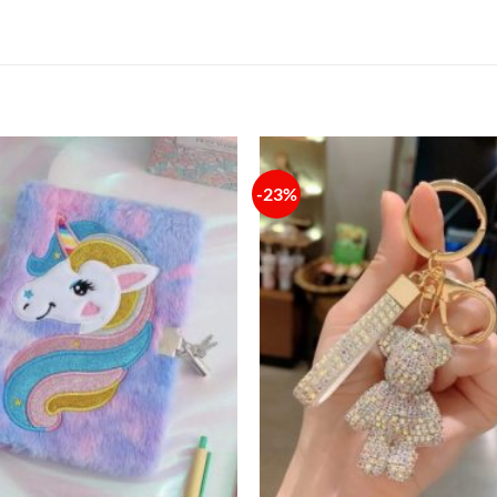
-23%
Añadir
a la
lista de
deseos