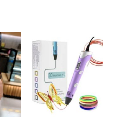
Añadir
Añadir
a la
a la
lista de
lista de
deseos
deseos