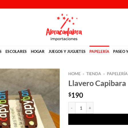
S
ESCOLARES
HOGAR
JUEGOS Y JUGUETES
PAPELERÍA
PASEO 
HOME
»
TIENDA
»
PAPELERÍA
Llavero Capibara
Añadir
a la
190
$
lista
de
Llavero Capibara cantidad
deseos