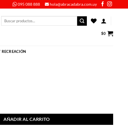
095 088 888
hola@abracadabra.com.uy
Buscar
por:
$
0
Y RECREACIÓN
AÑADIR AL CARRITO