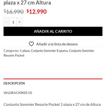
plaza x 27 cm Altura
El
El
16.990
12.990
$
$
precio
precio
Conjunto Sommier Resorte Pocket 1 plaza x 27 cm Altura cantidad
original
actual
era:
es:
AÑADIR AL CARRITO
$16.990.
$12.990.
Añadir a la lista de deseos
Categorías:
1 plaza
,
Conjunto Sommier Espuma
,
Conjunto Sommier
Resorte Pocket
DESCRIPCIÓN
VALORACIONES (0)
Conjunto Sommier Resorte Pocket 1 plaza x 27 cm de Altura