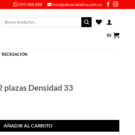
095 088 888
hola@abracadabra.com.uy
Buscar
por:
$
0
Y RECREACIÓN
 plazas Densidad 33
d 33 cantidad
AÑADIR AL CARRITO