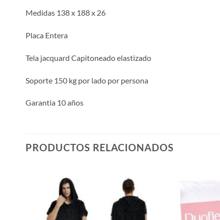
Medidas 138 x 188 x 26
Placa Entera
Tela jacquard Capitoneado elastizado
Soporte 150 kg por lado por persona
Garantia 10 años
PRODUCTOS RELACIONADOS
dir
Añadir
la
a la
a de
lista de
eos
deseos