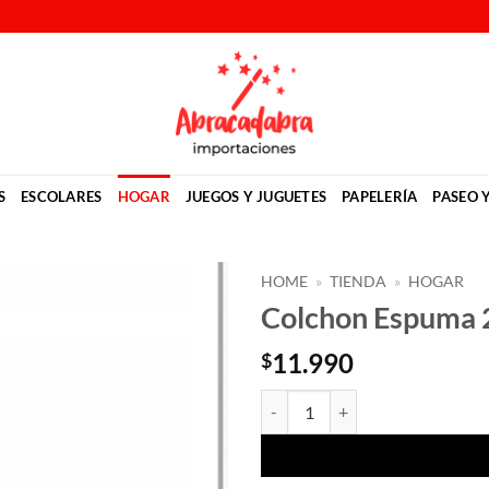
S
ESCOLARES
HOGAR
JUEGOS Y JUGUETES
PAPELERÍA
PASEO 
HOME
»
TIENDA
»
HOGAR
Colchon Espuma 2
Añadir
a la
11.990
$
lista
de
Colchon Espuma 2 plazas Densida
deseos