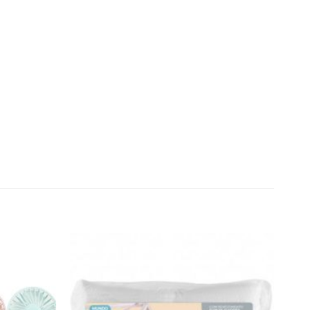
Añadir
Añadir
a la
a la
lista de
lista de
deseos
deseos