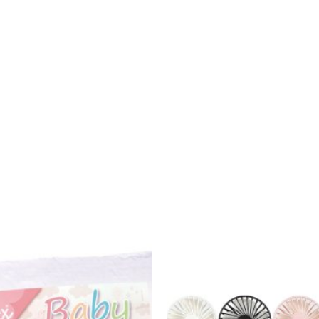
Añadir
a la
lista de
deseos