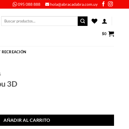
095 088 888
hola@abracadabra.com.uy
Buscar
por:
$
0
Y RECREACIÓN
S
bu 3D
AÑADIR AL CARRITO