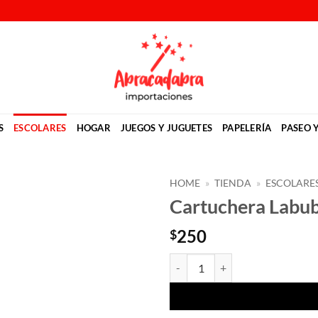
S
ESCOLARES
HOGAR
JUEGOS Y JUGUETES
PAPELERÍA
PASEO 
HOME
»
TIENDA
»
ESCOLARE
Cartuchera Labu
Añadir
a la
250
$
lista
de
Cartuchera Labubu 3D cantidad
deseos