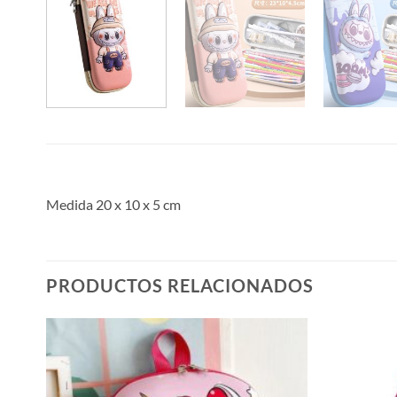
Medida 20 x 10 x 5 cm
PRODUCTOS RELACIONADOS
dir
Añadir
la
a la
a de
lista de